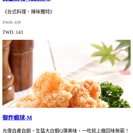
《台式料理、辣味獨特》
TWD. 159
TWD. 143
御炸蝦球-M
允偉自產自銷，生猛大白蝦Q彈美味，一吃就上癮回味無窮！