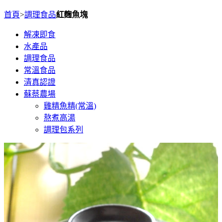
首頁
>
調理食品
紅麴魚塊
解凍即食
水產品
調理食品
常溫食品
清真認證
蘇蔡農場
雞精魚精(常溫)
熬煮高湯
調理包系列