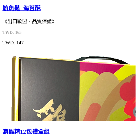
鮪魚鬆_海苔酥
《出口歐盟、品質保證》
TWD. 163
TWD. 147
滴雞精12包禮盒組