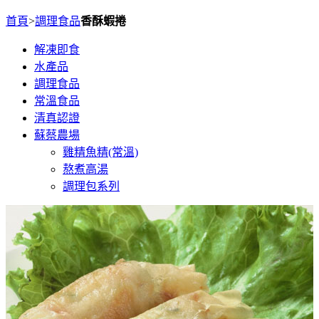
首頁
>
調理食品
香酥蝦捲
解凍即食
水產品
調理食品
常溫食品
清真認證
蘇蔡農場
雞精魚精(常溫)
熬煮高湯
調理包系列