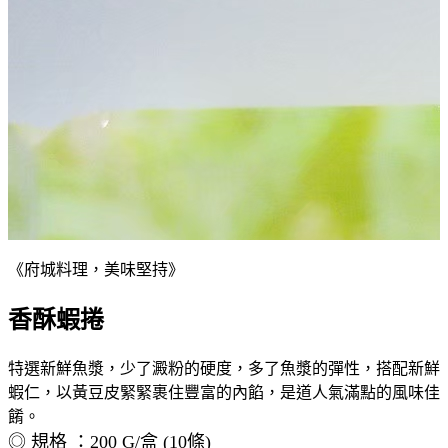
《府城料理，美味堅持》
香酥蝦捲
特選新鮮魚漿，少了澱粉的硬度，多了魚漿的彈性，搭配新鮮
蝦仁，以黃豆皮緊緊裹住豐富的內餡，是道人氣滿點的風味佳
餚。
◎ 規格 ：200 G/盒 (10條)