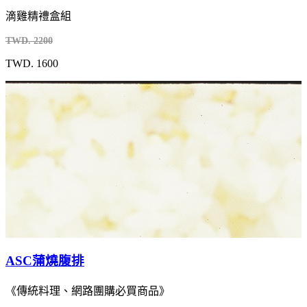
滴雞精禮盒組
TWD. 2200
TWD. 1600
ASC蒲燒腹排
《傳統料理、網路團購必買商品》