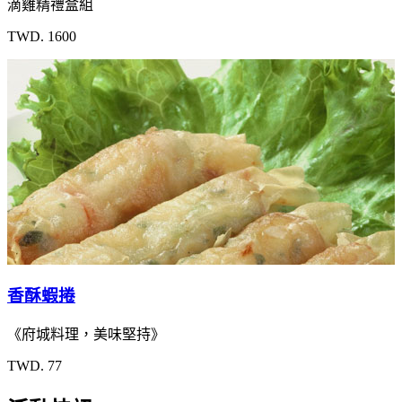
滴雞精禮盒組
TWD. 1600
香酥蝦捲
《府城料理，美味堅持》
TWD. 77