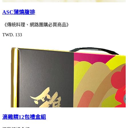
ASC蒲燒腹排
《傳統料理、網路團購必買商品》
TWD. 133
滴雞精12包禮盒組