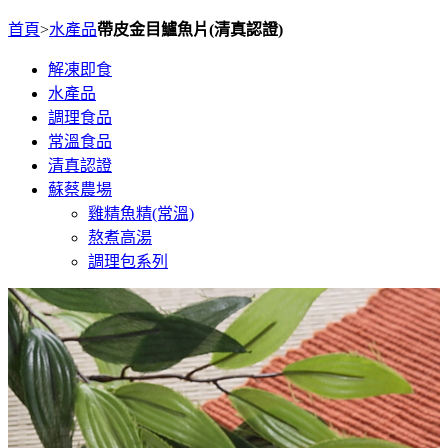
首頁
>
水產品
帶皮金目鱸魚片(清真認證)
解凍即食
水產品
調理食品
常溫食品
清真認證
蘇蔡農場
雞精魚精(常溫)
熬煮高湯
調理包系列