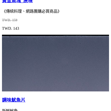
黃金魚塊_原味
《傳統料理、網路團購必買商品》
TWD. 159
TWD. 143
調味魷魚片
新鮮魷魚