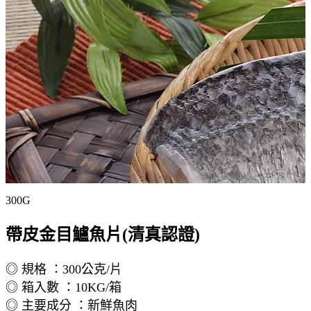
300G
帶皮金目鱸魚片(清真認證)
◎ 規格 ：300公克/片
◎ 箱入數 ：10KG/箱
◎ 主要成分 ：新鮮魚肉