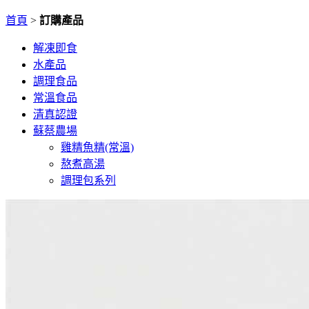
首頁
>
訂購產品
解凍即食
水產品
調理食品
常溫食品
清真認證
蘇蔡農場
雞精魚精(常溫)
熬煮高湯
調理包系列